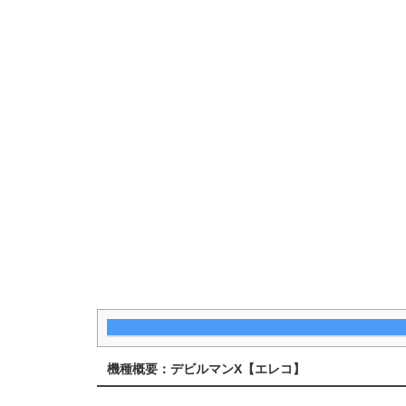
機種概要：デビルマンX【エレコ】