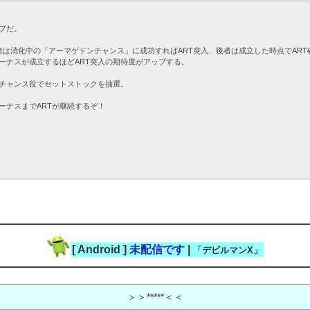
プだ。
は消化中の「アーマゲドンチャンス」に成功すればART突入、後者は成立した時点でAR
ーナスが成立するほどART突入の期待度がアップする。
チャンス役でセットストックを抽選。
ーナスまでARTが継続するぞ！
[ Android ]
未配信です
|
「デビルマンX」
＞＞*****＜＜