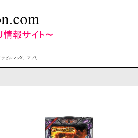
T「デビルマンX」 アプリ