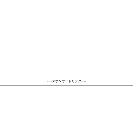
----スポンサードリンク----