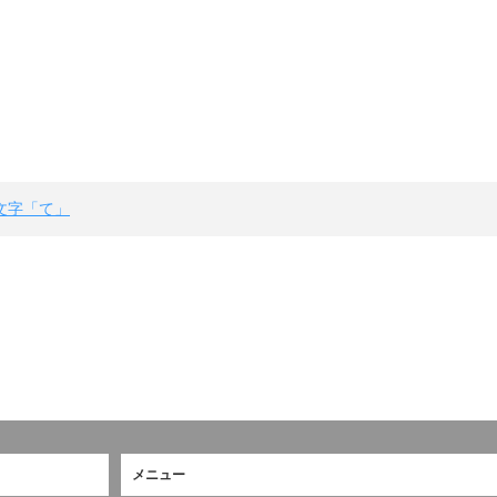
文字「て」
メニュー