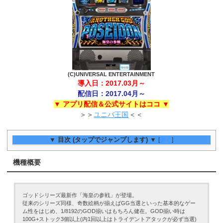
(C)UNIVERSAL ENTERTAINMENT
導入日：2017.03月～
配信日：2017.04月～
▼ アプリ配信＆公式サイトはココ ▼
＞＞
ユニバ王国
＜＜
▼ 目次 (タップでジャンプします) ▼
[
開く
]
機種概要
ゴッドシリーズ最新作「海皇の参戦」が登場。
従来のシリーズ同様、奇数絵柄が揃えばGG当選といった基本的なゲー
ム性をはじめ、1/8192のGOD揃いはもちろん健在。GOD揃い時は
100G+ストック3個以上(内1回以上はトライデントアタックが必ず当選)