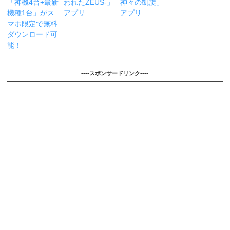
「神機4台+最新
われたZEUS-」
神々の凱旋」
機種1台」がス
アプリ
アプリ
マホ限定で無料
ダウンロード可
能！
----スポンサードリンク----