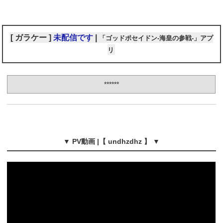
[ ガラケー ]
未配信です
|
「ゴッドポセイドン-海皇の参戦-」アプ
リ
******
▼ PV動画 |【 undhzdhz 】 ▼