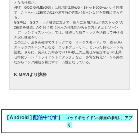
となる仕様だ。
ART「GOD GAME(GG)」は純増約2.0枚/G・1セット50G+αという性能
で、こちらへは2種類のCZや通常時の直撃パターンなどを契機に突入す
る。
GG中は、GGストック抽選に加えて、新たに追加された“盾ストック”の
2種類を抽選。ART終了後に突入の可能性がある自力引き戻しゾーン
「アトランティスゾーン」では、獲得した盾ストックを消費してART引
き戻し抽選を行う。
このほか、盾を高確率でストックする「イージスモード」や、盾＆GG
ストックのチャンスとなる「ゴッドフューリー」といった特化ゾーンも
搭載。さらに、突入した時点で+111G以上の上乗せが確定する3桁上乗
せ特化ゾーン「トライデントアタック」など、多彩な特化ゾーンを絡め
ながらロング継続を目指すゲーム性となっている。
K-MAVIより抜粋
[ Android ]
配信中です
|
「ゴッドポセイドン-海皇の参戦-」アプ
リ