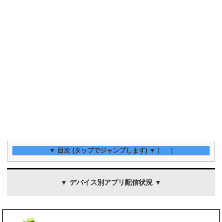
▼ 目次 (タップでジャンプします) ▼
[
開く
]
▼ デバイス別アプリ配信状況 ▼