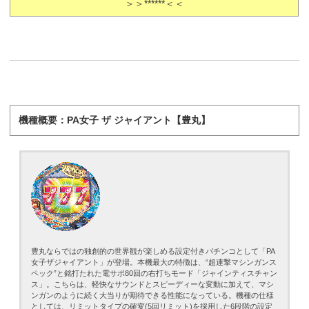
＞＞******＜＜
機種概要：PA女子 ザ ジャイアント【豊丸】
豊丸ならではの独創的の世界観が楽しめる設定付きパチンコとして「PA
女子ザジャイアント」が登場。本機最大の特徴は、“超連撃マシンガンス
ペック”と銘打たれた電サポ80回の右打ちモード「ジャインティスチャン
ス」。こちらは、軽快なサウンドとスピーディーな変動に加えて、マシ
ンガンのように続く大当りが期待できる性能になっている。機種の仕様
としては、リミットタイプの確変(5回リミット)を採用した6段階の設定