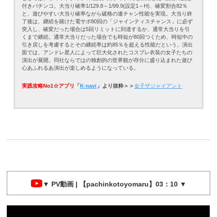
付きパチンコ。大当り確率1/129.8～1/99.9(設定1～H)、確変割合82％
と、遊びやすい大当り確率ながら破格の連チャン性能を実現。大当り終
了後は、継続を賭けた電サポ80回の「ジャインティスチャンス」に必ず
突入し、確変だった場合は5回リミットに到達するか、通常大当りを引
くまで継続。通常大当りだった場合でも時短が80回つくため、時短中の
引き戻しを考慮するとその継続率は約85％を超える性能だという。演出
面では、アンドレ星人によって巨大化されたコスプレ衣装の女子たちの
演出が展開。同社ならではの独創的の世界観が存分に盛り込まれた遊び
心あふれるあ演出が楽しめるようになっている。
実践攻略No1☆アプリ
「
K-navi
」より抜粋＞＞
女子ザジャイアント
▼ PV動画 | 【pachinkotoyomaru】03：10 ▼