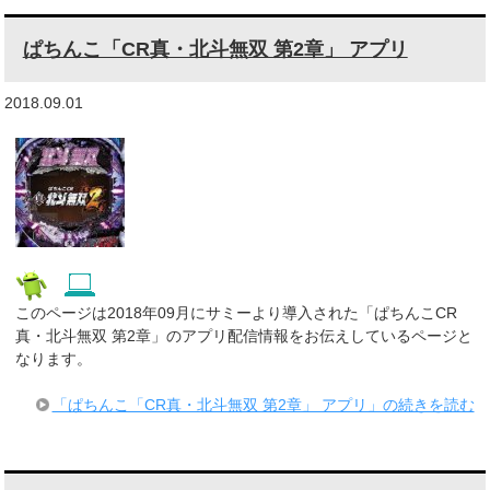
ぱちんこ「CR真・北斗無双 第2章」 アプリ
2018.09.01
このページは2018年09月にサミーより導入された「ぱちんこCR
真・北斗無双 第2章」のアプリ配信情報をお伝えしているページと
なります。
「ぱちんこ「CR真・北斗無双 第2章」 アプリ」の続きを読む