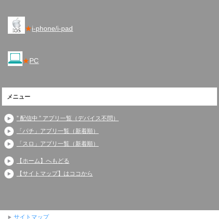
★
i-phone/i-pad
★
PC
メニュー
” 配信中 ” アプリ一覧（デバイス不問）
「パチ」アプリ一覧（新着順）
「スロ」アプリ一覧（新着順）
【ホーム】へもどる
【サイトマップ】はココから
サイトマップ