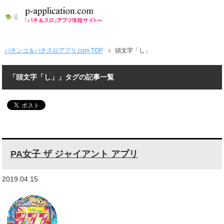
パチンコ＆パチスロアプリ.com TOP
頭文字「し」
「頭文字「し」」タグの記事一覧
PA女子 ザ ジャイアント アプリ
2019.04.15