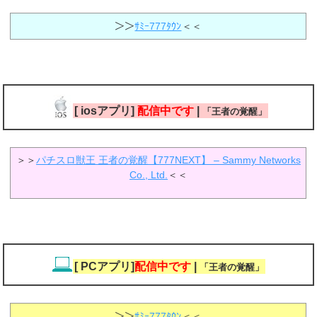
＞＞
ｻﾐｰ777ﾀｳﾝ
＜＜
[ iosアプリ]
配信中です
|
「王者の覚醒」
＞＞
パチスロ獣王 王者の覚醒【777NEXT】 – Sammy Networks
Co., Ltd.
＜＜
[ PCアプリ]
配信中です
|
「王者の覚醒」
＞＞
ｻﾐｰ777ﾀｳﾝ
＜＜