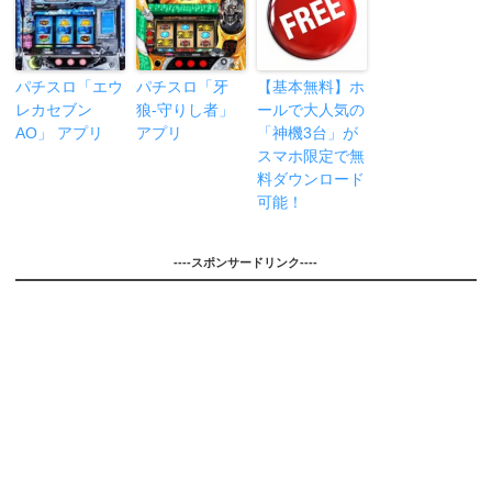
パチスロ「エウ
パチスロ「牙
【基本無料】ホ
レカセブン
狼‐守りし者」
ールで大人気の
AO」 アプリ
アプリ
「神機3台」が
スマホ限定で無
料ダウンロード
可能！
----スポンサードリンク----