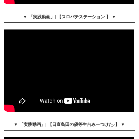
▼ 「実践動画」| 【スロパチステーション 】 ▼
▼ 「実践動画」| 【日直島田の優等生台みーつけた♪】 ▼