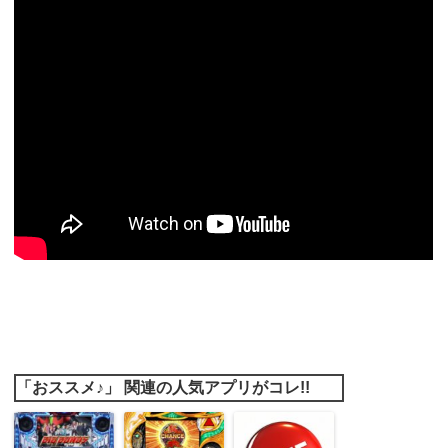
「おススメ♪」 関連の人気アプリがコレ!!