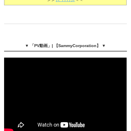
▼ 「PV動画」| 【SammyCorporation】 ▼