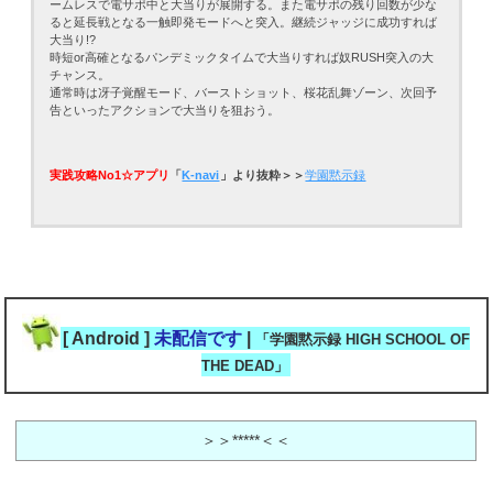
ームレスで電サポ中と大当りが展開する。また電サポの残り回数が少な
ると延長戦となる一触即発モードへと突入。継続ジャッジに成功すれば
大当り!?
時短or高確となるパンデミックタイムで大当りすれば奴RUSH突入の大
チャンス。
通常時は冴子覚醒モード、バーストショット、桜花乱舞ゾーン、次回予
告といったアクションで大当りを狙おう。
実践攻略No1☆アプリ
「
K-navi
」より抜粋＞＞
学園黙示録
[ Android ]
未配信です
|
「学園黙示録 HIGH SCHOOL OF
THE DEAD」
＞＞*****＜＜