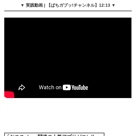
▼ 実践動画 | 【ぱちガブッ!チャンネル】12:13 ▼