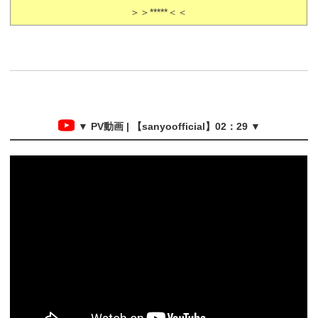
＞＞*****＜＜
▼ PV動画 | 【sanyoofficial】02：29 ▼