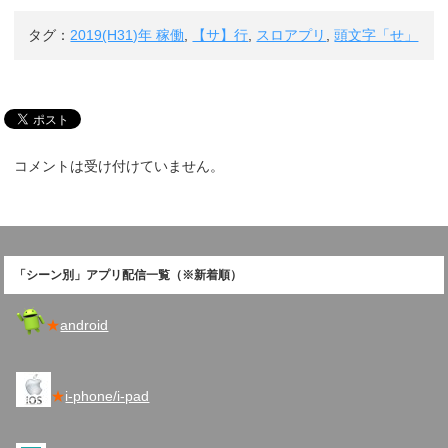
タグ：
2019(H31)年 稼働
,
【サ】行
,
スロアプリ
,
頭文字「せ」
コメントは受け付けていません。
「シーン別」アプリ配信一覧（※新着順）
★
android
★
i-phone/i-pad