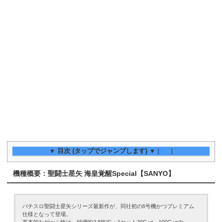
▼ 目次 (タップでジャンプします) ▼
[
開く
]
機種概要：聖闘士星矢 海皇覚醒Special【SANYO】
パチスロ聖闘士星矢シリーズ最新作が、同社初の6号機かつプレミアム
仕様となって登場。
基本的なゲーム性は、純増約2.8枚/G・1セット20G+α～100G+αの