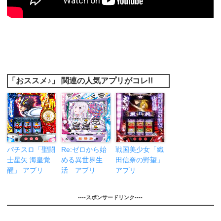
「おススメ♪」 関連の人気アプリがコレ!!
パチスロ「聖闘
Re:ゼロから始
戦国美少女「織
士星矢 海皇覚
める異世界生
田信奈の野望」
醒」 アプリ
活 アプリ
アプリ
----スポンサードリンク----