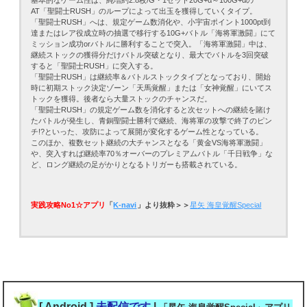
AT「聖闘士RUSH」のループによって出玉を獲得していくタイプ。
「聖闘士RUSH」へは、規定ゲーム数消化や、小宇宙ポイント1000pt到
達またはレア役成立時の抽選で移行する10G+バトル「海将軍激闘」にて
ミッション成功orバトルに勝利することで突入。「海将軍激闘」中は、
継続ストックの獲得分だけバトル突破となり、最大でバトルを3回突破
すると「聖闘士RUSH」に突入する。
「聖闘士RUSH」は継続率＆バトルストックタイプとなっており、開始
時に初期ストック決定ゾーン「天馬覚醒」または「女神覚醒」にいてス
トックを獲得。後者なら大量ストックのチャンスだ。
「聖闘士RUSH」の規定ゲーム数を消化すると次セットへの継続を賭け
たバトルが発生し、青銅聖闘士勝利で継続、海将軍の攻撃で終了のピン
チ!?といった、攻防によって展開が変化するゲーム性となっている。
このほか、複数セット継続の大チャンスとなる「黄金VS海将軍激闘」
や、突入すれば継続率70％オーバーのプレミアムバトル「千日戦争」な
ど、ロング継続の足がかりとなるトリガーも搭載されている。
実践攻略No1☆アプリ
「
K-navi
」より抜粋＞＞
星矢 海皇覚醒Special
[ Android ]
未配信です
|