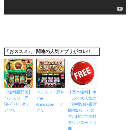
「おススメ♪」 関連の人気アプリがコレ!!
【無料版配信】
パチスロ「黒神
【基本無料】ホ
パチスロ「牙
The
ールで大人気の
狼‐守りし者」
Animation」 ア
「神機5台+最新
アプリ
プリ
機種2台」がス
マホ限定で無料
ダウンロード可
能！