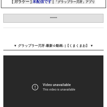
[ ガラケー ]
未配信です
|
「グラップラー刃牙」アプリ
******
▼ グラップラー刃牙-最新☆動画- |【くまくまお】 ▼