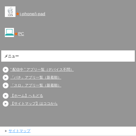
★
i-phone/i-pad
★
PC
メニュー
” 配信中 ” アプリ一覧（デバイス不問）
「パチ」アプリ一覧（新着順）
「スロ」アプリ一覧（新着順）
【ホーム】へもどる
【サイトマップ】はココから
サイトマップ