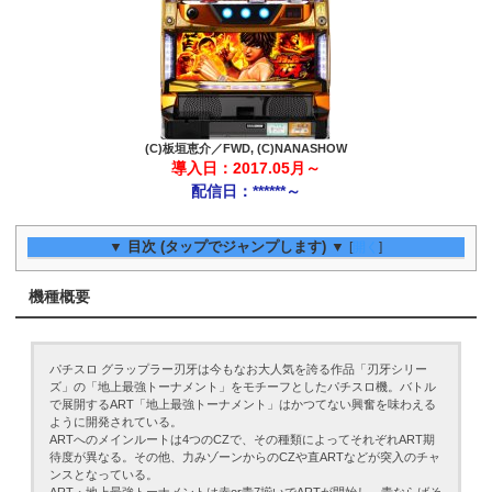
(C)板垣恵介／FWD, (C)NANASHOW
導入日：2017.05月～
配信日：******～
▼ 目次 (タップでジャンプします) ▼
[
開く
]
機種概要
パチスロ グラップラー刃牙は今もなお大人気を誇る作品「刃牙シリー
ズ」の「地上最強トーナメント」をモチーフとしたパチスロ機。バトル
で展開するART「地上最強トーナメント」はかつてない興奮を味わえる
ように開発されている。
ARTへのメインルートは4つのCZで、その種類によってそれぞれART期
待度が異なる。その他、力みゾーンからのCZや直ARTなどが突入のチャ
ンスとなっている。
ART・地上最強トーナメントは赤or青7揃いでARTが開始し、青ならばそ