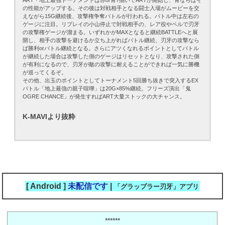
の性能がアップする。その後は対戦相手となる闘士入場がムービーを交
えながら15G継続後、攻撃権争奪バトルが行われる。バトル中は左右の
ゲージに注目。リプレイの小山停止で対戦相手の、レア役やベルで刃牙
の攻撃権ゲージが溜まる。いずれかがMAXとなると継続BATTLEへと展
開し、相手の攻撃を避けるか立ち上がればバトル継続、刃牙の攻撃なら
ば勝利orバトル継続となる。さらにアツくなれるポイントとしてバトル
が継続した場合は攻撃した側のゲージはリセットとなり、攻撃された側
が有利になるので、刃牙が敵の攻撃に耐えることができれば一気に勝機
が巡ってくるぞ。
その他、出玉のポイントとしてトーナメント5回勝ち抜きで突入するEX
バトル「地上最強の親子喧嘩」は20G×85%継続。フリーズ演出「鬼
OGRE CHANCE」が発生すればART大量ストックの大チャンス。
K-MAVIより抜粋
[ Android ]
未配信です
|
「グラップラー刃牙」アプリ
******