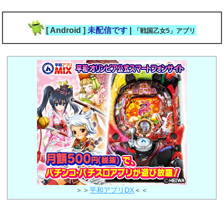
[ Android ]
未配信です
|
「戦国乙女5」アプリ
＞＞
平和アプリDX
＜＜