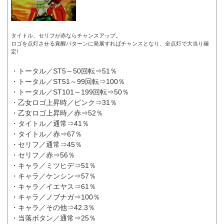
タイトル、セリフが赤ならチャンスアップ。
ロゴを点灯させる覚醒パターンに発展すればチャンスとなり、全点灯で大当り確
定!
・トータル／ST5～50回転⇒51％
・トータル／ST51～99回転⇒100％
・トータル／ST101～199回転⇒50％
・乙女ロゴ上昇時／ピンク⇒31％
・乙女ロゴ上昇時／赤⇒52％
・タイトル／通常⇒41％
・タイトル／赤⇒67％
・セリフ／通常⇒45％
・セリフ／赤⇒56％
・キャラ／ミツヒデ⇒51％
・キャラ／ケンシン⇒57％
・キャラ／イエヤス⇒61％
・キャラ／ノブナガ⇒100％
・キャラ／その他⇒42.3％
・当落ボタン／通常⇒25％