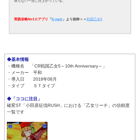
堪らない一台に仕上がっている。
実践攻略No1☆アプリ
「
K-navi
」より抜粋＞＞
戦国乙女5
◆基本情報
・機種名 「CR戦国乙女5～10th Anniversary～」
・メーカー 平和
・導入日 2018年08月
・タイプ ＳＴタイプ
◆「ココに注目」
確変ST「小田原征伐RUSH」における「乙女リーチ」の信頼度
一覧です