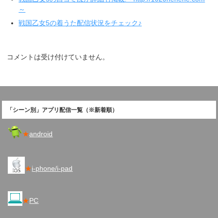
～
戦国乙女5の着うた配信状況をチェック♪
コメントは受け付けていません。
「シーン別」アプリ配信一覧（※新着順）
★
android
★
i-phone/i-pad
★
PC