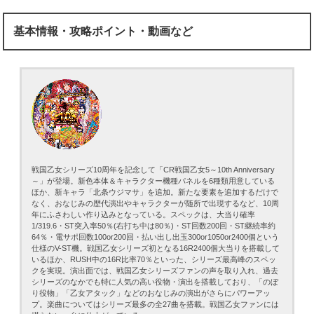
基本情報・攻略ポイント・動画など
戦国乙女シリーズ10周年を記念して「CR戦国乙女5～10th Anniversary
～」が登場。新色本体＆キャラクター機種パネルを6種類用意している
ほか、新キャラ「北条ウジマサ」を追加。新たな要素を追加するだけで
なく、おなじみの歴代演出やキャラクターが随所で出現するなど、10周
年にふさわしい作り込みとなっている。スペックは、大当り確率
1/319.6・ST突入率50％(右打ち中は80％)・ST回数200回・ST継続率約
64％・電サポ回数100or200回・払い出し出玉300or1050or2400個という
仕様のV-ST機。戦国乙女シリーズ初となる16R2400個大当りを搭載して
いるほか、RUSH中の16R比率70％といった、シリーズ最高峰のスペッ
クを実現。演出面では、戦国乙女シリーズファンの声を取り入れ、過去
シリーズのなかでも特に人気の高い役物・演出を搭載しており、「のぼ
り役物」「乙女アタック」などのおなじみの演出がさらにパワーアッ
プ。楽曲についてはシリーズ最多の全27曲を搭載。戦国乙女ファンには