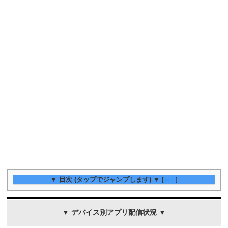
▼ 目次 (タップでジャンプします) ▼
[
開く
]
▼ デバイス別アプリ配信状況 ▼