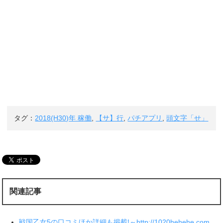
タグ：
2018(H30)年 稼働
,
【サ】行
,
パチアプリ
,
頭文字「せ」
関連記事
戦国乙女5の口コミほか詳細も掲載!～http://1020hehehe.com