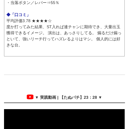
・当落ボタン／レバー⇒55％
◆「口コミ」
平均評価3.78 ★★★★☆
度か打ってみた結果、ST入れば連チャンに期待でき、大量出玉
獲得できるイメージ。 演出は、あっさりしてる。 煽るだけ煽っ
といて、強いリーチ行ってハズレるよりはマシ。 個人的には好
きな台。
▼ 実践動画 | 【たぬパチ】23：28 ▼