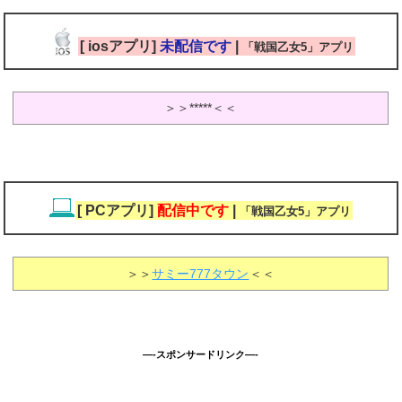
[ iosアプリ]
未配信です
|
「戦国乙女5」アプリ
＞＞*****＜＜
[ PCアプリ]
配信中です
|
「戦国乙女5」アプリ
＞＞
サミー777タウン
＜＜
—-スポンサードリンク—-